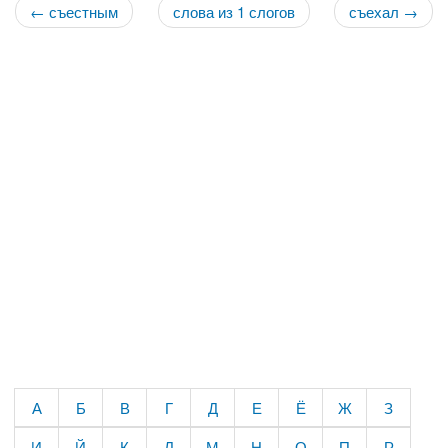
← съестным
слова из 1 слогов
съехал →
А
Б
В
Г
Д
Е
Ё
Ж
З
И
Й
К
Л
М
Н
О
П
Р