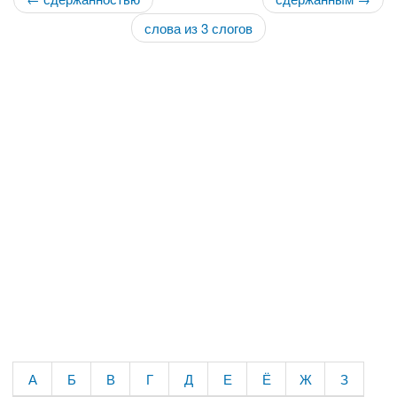
слова из 3 слогов
А
Б
В
Г
Д
Е
Ё
Ж
З