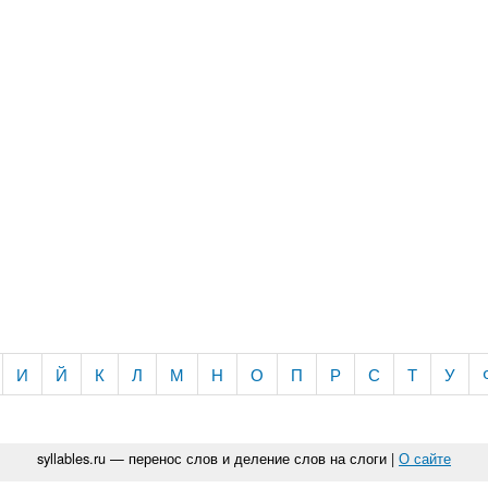
И
Й
К
Л
М
Н
О
П
Р
С
Т
У
syllables.ru — перенос слов и деление слов на слоги |
О сайте