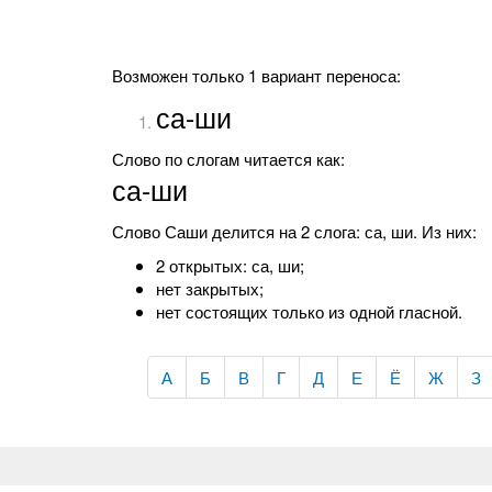
Возможен только 1 вариант переноса:
са-ши
Слово по слогам читается как:
са-ши
Слово Саши делится на 2 слога: са, ши. Из них:
2 открытых: са, ши;
нет закрытых;
нет состоящих только из одной гласной.
А
Б
В
Г
Д
Е
Ё
Ж
З