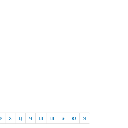
Ф
Х
Ц
Ч
Ш
Щ
Э
Ю
Я