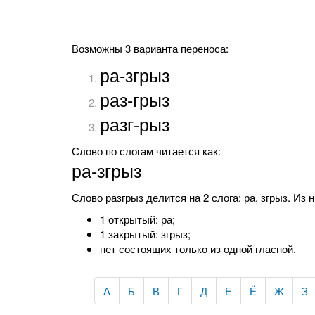
Возможны 3 варианта переноса:
ра-згрыз
раз-грыз
разг-рыз
Слово по слогам читается как:
ра-згрыз
Слово разгрыз делится на 2 слога: ра, згрыз. Из н
1 открытый: ра;
1 закрытый: згрыз;
нет состоящих только из одной гласной.
А
Б
В
Г
Д
Е
Ё
Ж
З