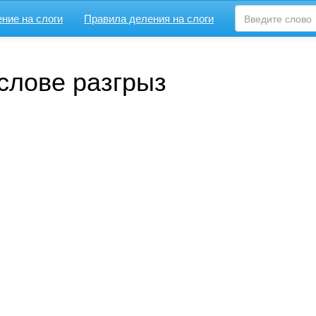
ние на слоги
Правила деления на слоги
слове разгрыз