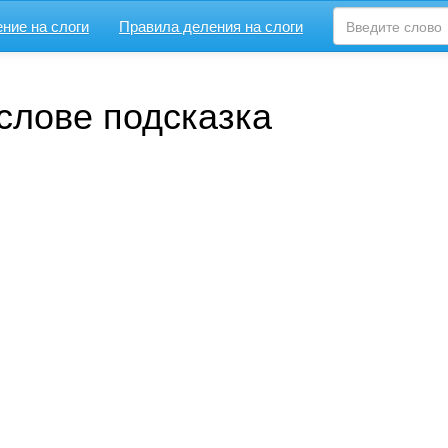
ние на слоги
Правила деления на слоги
слове подсказка