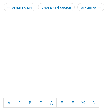
← открытиями
слова из 4 слогов
открытка →
А
Б
В
Г
Д
Е
Ё
Ж
З