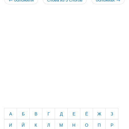
А
Б
В
Г
Д
Е
Ё
Ж
З
И
Й
К
Л
М
Н
О
П
Р