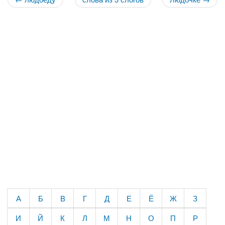
А
Б
В
Г
Д
Е
Ё
Ж
З
И
Й
К
Л
М
Н
О
П
Р