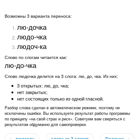
Возможны 3 варианта переноса:
лю-дочка
людо-чка
людоч-ка
Слово по слогам читается как:
лю-до-чка
Слово людочка делится на 3 слога: лю, до, чка. Из них:
3 открытых: лю, до, чка;
нет закрытых;
нет состоящих только из одной гласной.
Разбор слова сделан в автоматическом режиме, поэтому не
исключены ошибки. Вы используете результат работы программы
по принципу «на свой страх и риск». Советуем вам сверяться с
результатом обдуманно для самопроверки.
← людоеду
слова из 3 слогов
Людочке →