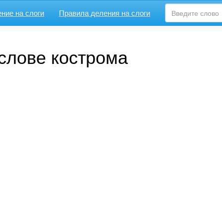
ние на слоги
Правила деления на слоги
 слове кострома