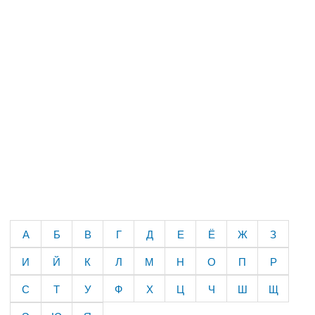
А
Б
В
Г
Д
Е
Ё
Ж
З
И
Й
К
Л
М
Н
О
П
Р
С
Т
У
Ф
Х
Ц
Ч
Ш
Щ