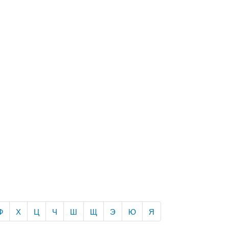
Ф
Х
Ц
Ч
Ш
Щ
Э
Ю
Я