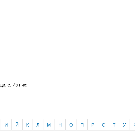
и, е. Из них:
И
Й
К
Л
М
Н
О
П
Р
С
Т
У