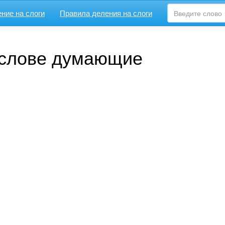
ние на слоги
Правила деления на слоги
 слове думающие