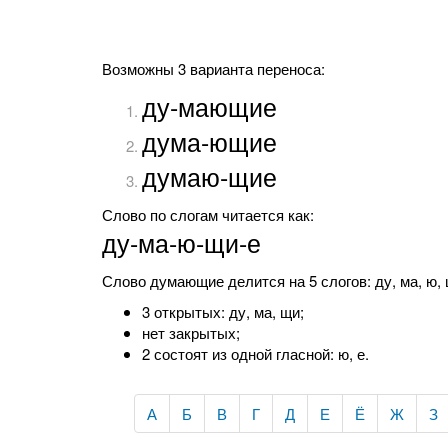
Возможны 3 варианта переноса:
ду-мающие
дума-ющие
думаю-щие
Слово по слогам читается как:
ду-ма-ю-щи-е
Слово думающие делится на 5 слогов: ду, ма, ю, щ
3 открытых: ду, ма, щи;
нет закрытых;
2 состоят из одной гласной: ю, е.
А
Б
В
Г
Д
Е
Ё
Ж
З