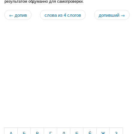
результатом обдуманно для самопроверки.
← допив
слова из 4 слогов
допивший →
А
Б
В
Г
Д
Е
Ё
Ж
З