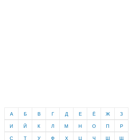
А
Б
В
Г
Д
Е
Ё
Ж
З
И
Й
К
Л
М
Н
О
П
Р
С
Т
У
Ф
Х
Ц
Ч
Ш
Щ