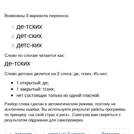
Возможны 3 варианта переноса:
де-тских
дет-ских
детс-ких
Слово по слогам читается как:
де-тских
Слово детских делится на 2 слога: де, тских. Из них:
1 открытый: де;
1 закрытый: тских;
нет состоящих только из одной гласной.
Разбор слова сделан в автоматическом режиме, поэтому не
исключены ошибки. Вы используете результат работы программы
по принципу «на свой страх и риск». Советуем вам сверяться с
результатом обдуманно для самопроверки.
← детским
слова из 2 слогов
Детского →