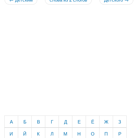
А
Б
В
Г
Д
Е
Ё
Ж
З
И
Й
К
Л
М
Н
О
П
Р