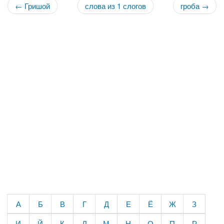
← Гришой
слова из 1 слогов
гроба →
А
Б
В
Г
Д
Е
Ё
Ж
З
И
Й
К
Л
М
Н
О
П
Р