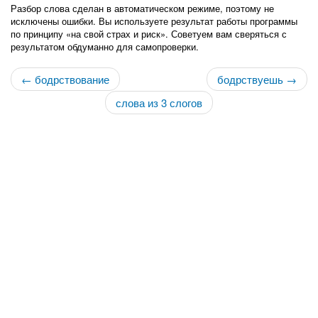
Разбор слова сделан в автоматическом режиме, поэтому не
исключены ошибки. Вы используете результат работы программы
по принципу «на свой страх и риск». Советуем вам сверяться с
результатом обдуманно для самопроверки.
← бодрствование
бодрствуешь →
слова из 3 слогов