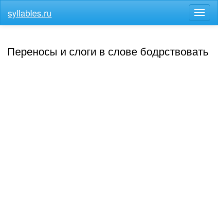
syllables.ru
Разв
меню
Переносы и слоги в слове бодрствовать