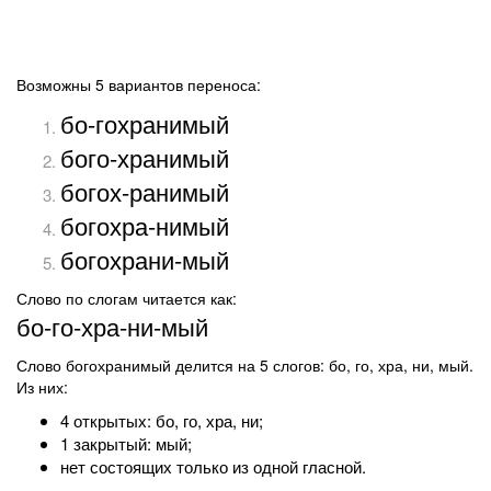
Возможны 5 вариантов переноса:
бо-гохранимый
бого-хранимый
богох-ранимый
богохра-нимый
богохрани-мый
Слово по слогам читается как:
бо-го-хра-ни-мый
Слово богохранимый делится на 5 слогов: бо, го, хра, ни, мый.
Из них:
4 открытых: бо, го, хра, ни;
1 закрытый: мый;
нет состоящих только из одной гласной.