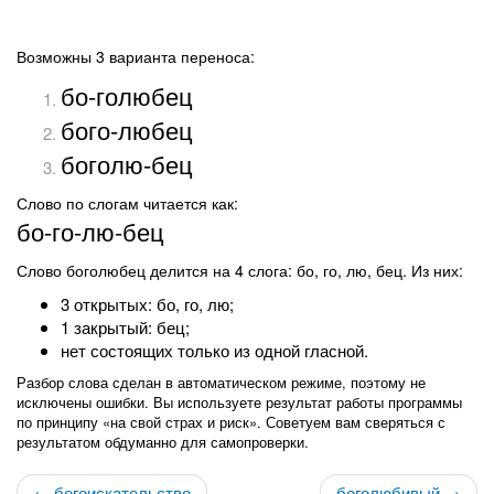
Возможны 3 варианта переноса:
бо-голюбец
бого-любец
боголю-бец
Слово по слогам читается как:
бо-го-лю-бец
Слово боголюбец делится на 4 слога: бо, го, лю, бец. Из них:
3 открытых: бо, го, лю;
1 закрытый: бец;
нет состоящих только из одной гласной.
Разбор слова сделан в автоматическом режиме, поэтому не
исключены ошибки. Вы используете результат работы программы
по принципу «на свой страх и риск». Советуем вам сверяться с
результатом обдуманно для самопроверки.
← богоискательство
боголюбивый →