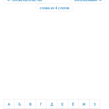
слова из 4 слогов
А
Б
В
Г
Д
Е
Ё
Ж
З