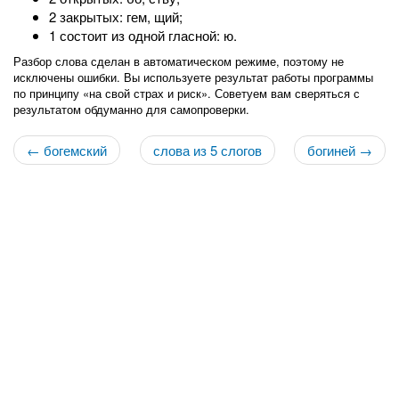
2 закрытых: гем, щий;
1 состоит из одной гласной: ю.
Разбор слова сделан в автоматическом режиме, поэтому не
исключены ошибки. Вы используете результат работы программы
по принципу «на свой страх и риск». Советуем вам сверяться с
результатом обдуманно для самопроверки.
← богемский
слова из 5 слогов
богиней →