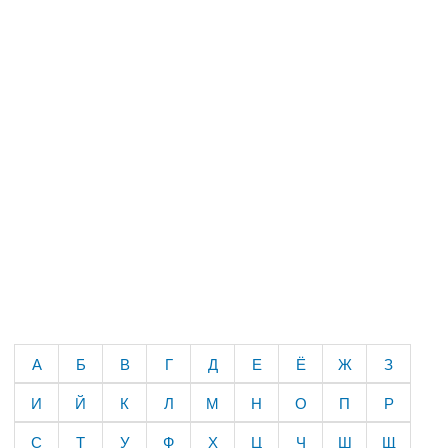
А
Б
В
Г
Д
Е
Ё
Ж
З
И
Й
К
Л
М
Н
О
П
Р
С
Т
У
Ф
Х
Ц
Ч
Ш
Щ