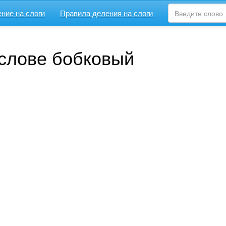
ние на слоги
Правила деления на слоги
 слове бобковый