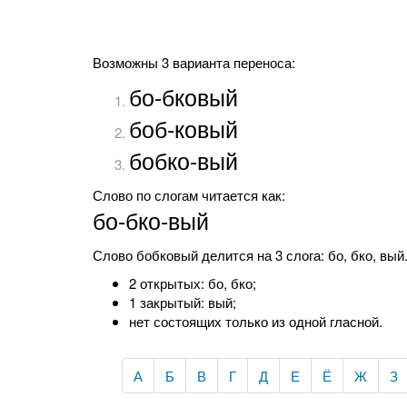
Возможны 3 варианта переноса:
бо-бковый
боб-ковый
бобко-вый
Слово по слогам читается как:
бо-бко-вый
Слово бобковый делится на 3 слога: бо, бко, вый.
2 открытых: бо, бко;
1 закрытый: вый;
нет состоящих только из одной гласной.
А
Б
В
Г
Д
Е
Ё
Ж
З