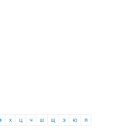
Ф
Х
Ц
Ч
Ш
Щ
Э
Ю
Я