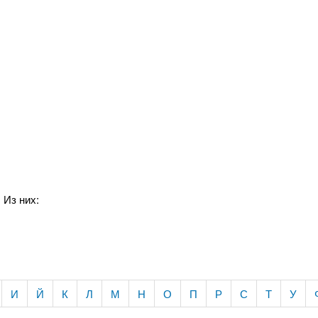
 Из них:
И
Й
К
Л
М
Н
О
П
Р
С
Т
У