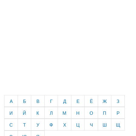
А
Б
В
Г
Д
Е
Ё
Ж
З
И
Й
К
Л
М
Н
О
П
Р
С
Т
У
Ф
Х
Ц
Ч
Ш
Щ