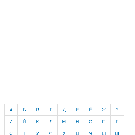
А
Б
В
Г
Д
Е
Ё
Ж
З
И
Й
К
Л
М
Н
О
П
Р
С
Т
У
Ф
Х
Ц
Ч
Ш
Щ