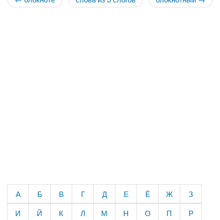
А
Б
В
Г
Д
Е
Ё
Ж
З
И
Й
К
Л
М
Н
О
П
Р