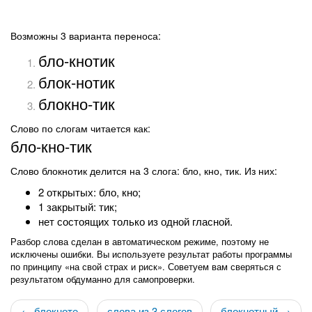
Возможны 3 варианта переноса:
бло-кнотик
блок-нотик
блокно-тик
Слово по слогам читается как:
бло-кно-тик
Слово блокнотик делится на 3 слога: бло, кно, тик. Из них:
2 открытых: бло, кно;
1 закрытый: тик;
нет состоящих только из одной гласной.
Разбор слова сделан в автоматическом режиме, поэтому не
исключены ошибки. Вы используете результат работы программы
по принципу «на свой страх и риск». Советуем вам сверяться с
результатом обдуманно для самопроверки.
← блокноте
слова из 3 слогов
блокнотный →