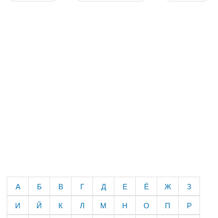
А
Б
В
Г
Д
Е
Ё
Ж
З
И
Й
К
Л
М
Н
О
П
Р