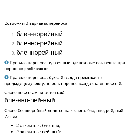
Возможны 3 варианта переноса:
блен-норейный
бленно-рейный
бленнорей-ный
Правило переноса: сдвоенные одинаковые согласные при
переносе разбиваются.
Правило переноса: буква й всегда примыкает к
предыдущему слогу, то есть перенос всегда ставят после й.
Слово по слогам читается как:
бле-нно-рей-ный
Слово бленнорейный делится на 4 слога: бле, нно, рей, ный.
Из них:
2 открытых: бле, нно;
2 закрытых: рей, ный;