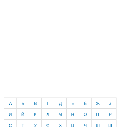
А
Б
В
Г
Д
Е
Ё
Ж
З
И
Й
К
Л
М
Н
О
П
Р
С
Т
У
Ф
Х
Ц
Ч
Ш
Щ