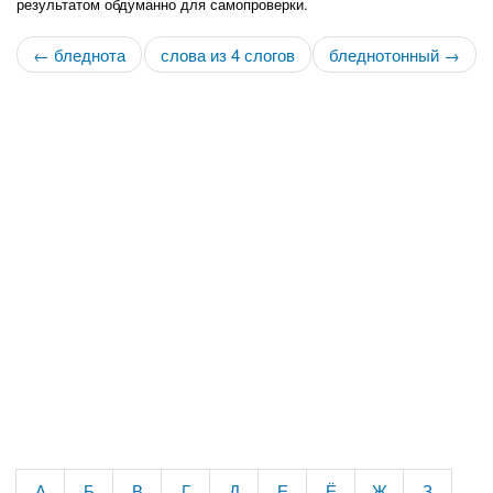
результатом обдуманно для самопроверки.
← бледнота
слова из 4 слогов
бледнотонный →
А
Б
В
Г
Д
Е
Ё
Ж
З