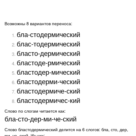
Возможны 8 вариантов переноса:
бла-стодермический
блас-тодермический
бласто-дермический
бластоде-рмический
бластодер-мический
бластодерми-ческий
бластодермиче-ский
бластодермичес-кий
Слово по слогам читается как:
бла-сто-дер-ми-че-ский
Слово бластодермический делится на 6 слогов: бла, сто, дер,
ми, че, ский. Из них: