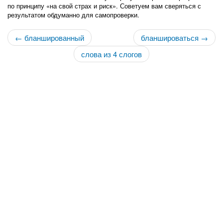
по принципу «на свой страх и риск». Советуем вам сверяться с
результатом обдуманно для самопроверки.
← бланшированный
бланшироваться →
слова из 4 слогов