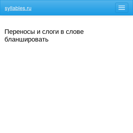
syllables.ru
Разв
меню
Переносы и слоги в слове
бланшировать