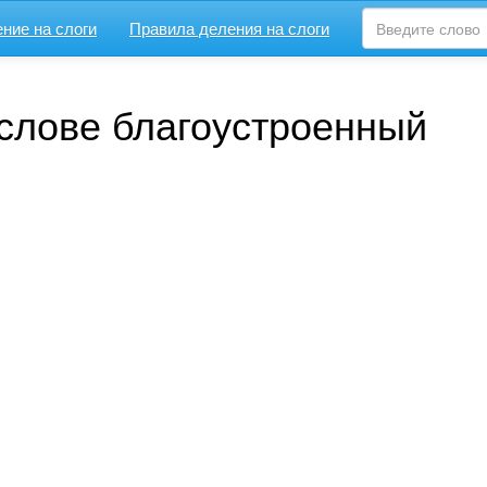
ние на слоги
Правила деления на слоги
 слове благоустроенный