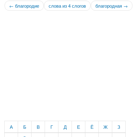
← благородие
слова из 4 слогов
благородная →
А
Б
В
Г
Д
Е
Ё
Ж
З