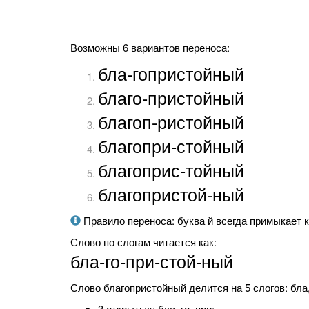
Возможны 6 вариантов переноса:
бла-гопристойный
благо-пристойный
благоп-ристойный
благопри-стойный
благоприс-тойный
благопристой-ный
Правило переноса: буква й всегда примыкает к
Слово по слогам читается как:
бла-го-при-стой-ный
Слово благопристойный делится на 5 слогов: бла, г
3 открытых: бла, го, при;