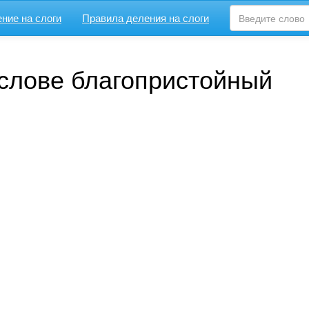
ние на слоги
Правила деления на слоги
 слове благопристойный