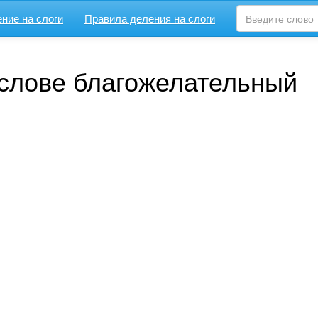
ние на слоги
Правила деления на слоги
 слове благожелательный