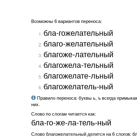
Возможны 6 вариантов переноса:
бла-гожелательный
благо-желательный
благоже-лательный
благожела-тельный
благожелате-льный
благожелатель-ный
Правило переноса: буквы ь, ъ всегда примыкаю
них.
Слово по слогам читается как:
бла-го-же-ла-тель-ный
Слово благожелательный делится на 6 слогов: бла,