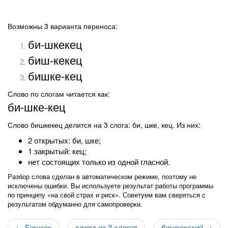
Возможны 3 варианта переноса:
би-шкекец
биш-кекец
бишке-кец
Слово по слогам читается как:
би-шке-кец
Слово бишкекец делится на 3 слога: би, шке, кец. Из них:
2 открытых: би, шке;
1 закрытый: кец;
нет состоящих только из одной гласной.
Разбор слова сделан в автоматическом режиме, поэтому не
исключены ошибки. Вы используете результат работы программы
по принципу «на свой страх и риск». Советуем вам сверяться с
результатом обдуманно для самопроверки.
← Бишкек
слова из 3 слогов
бишкекский →