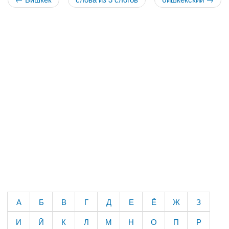
А
Б
В
Г
Д
Е
Ё
Ж
З
И
Й
К
Л
М
Н
О
П
Р