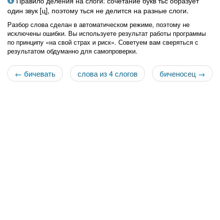
Правило деления на слоги: сочетание букв тьс образует
один звук [ц], поэтому ться не делится на разные слоги.
Разбор слова сделан в автоматическом режиме, поэтому не
исключены ошибки. Вы используете результат работы программы
по принципу «на свой страх и риск». Советуем вам сверяться с
результатом обдуманно для самопроверки.
← бичевать
слова из 4 слогов
биченосец →