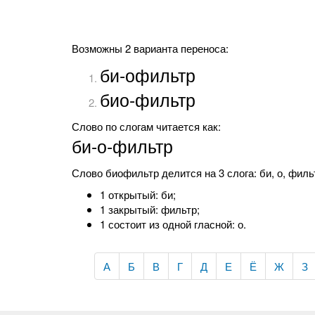
Возможны 2 варианта переноса:
би-офильтр
био-фильтр
Слово по слогам читается как:
би-о-фильтр
Слово биофильтр делится на 3 слога: би, о, фильт
1 открытый: би;
1 закрытый: фильтр;
1 состоит из одной гласной: о.
А
Б
В
Г
Д
Е
Ё
Ж
З