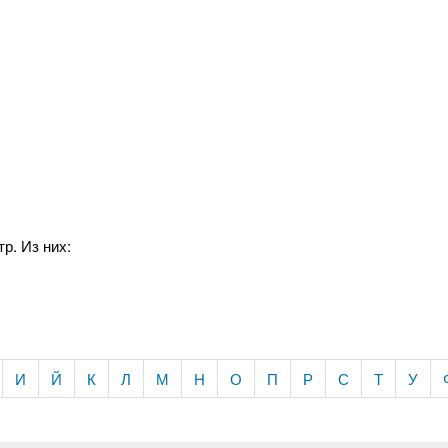
р. Из них:
И
Й
К
Л
М
Н
О
П
Р
С
Т
У