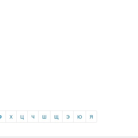
Ф
Х
Ц
Ч
Ш
Щ
Э
Ю
Я