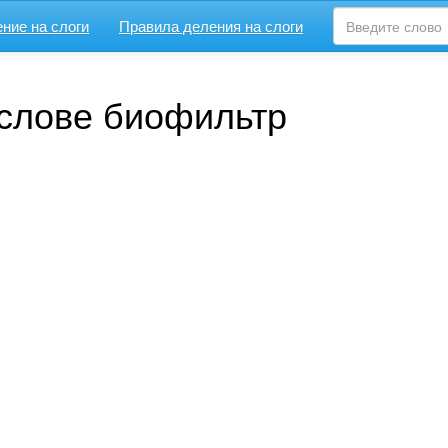
ние на слоги
Правила деления на слоги
 слове биофильтр