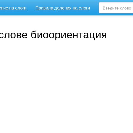
ние на слоги
Правила деления на слоги
 слове биоориентация