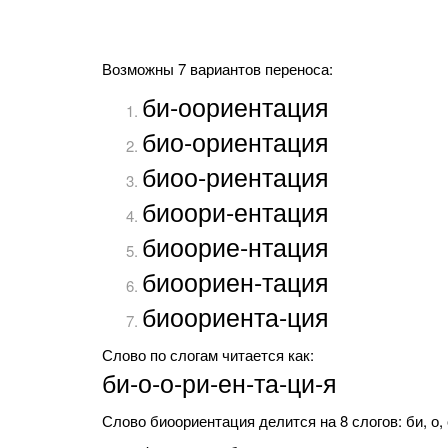
Возможны 7 вариантов переноса:
би-оориентация
био-ориентация
биоо-риентация
биоори-ентация
биоорие-нтация
биоориен-тация
биоориента-ция
Слово по слогам читается как:
би-о-о-ри-ен-та-ци-я
Слово биоориентация делится на 8 слогов: би, о, о,