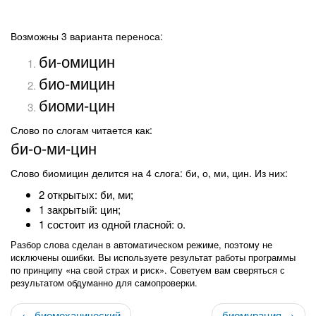
Возможны 3 варианта переноса:
би-омицин
био-мицин
биоми-цин
Слово по слогам читается как:
би-о-ми-цин
Слово биомицин делится на 4 слога: би, о, ми, цин. Из них:
2 открытых: би, ми;
1 закрытый: цин;
1 состоит из одной гласной: о.
Разбор слова сделан в автоматическом режиме, поэтому не
исключены ошибки. Вы используете результат работы программы
по принципу «на свой страх и риск». Советуем вам сверяться с
результатом обдуманно для самопроверки.
← биомеханический
биомурация →