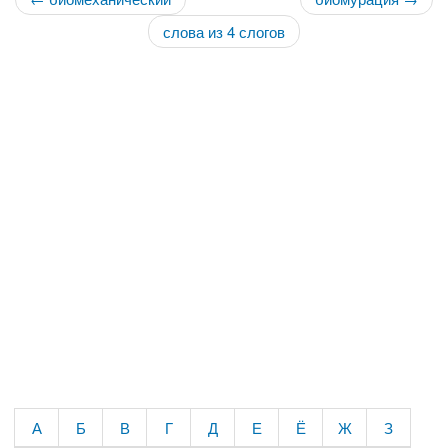
слова из 4 слогов
А
Б
В
Г
Д
Е
Ё
Ж
З