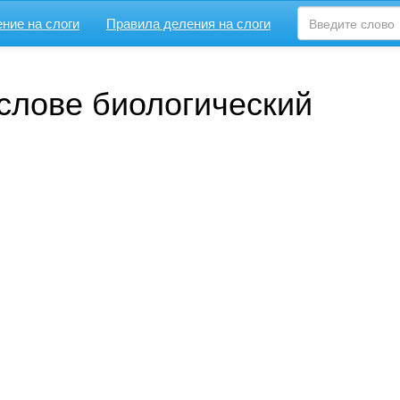
ние на слоги
Правила деления на слоги
 слове биологический